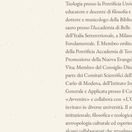
Teologia presso la Pontificia Un
educatore e docente di filosofia 
dottore e musicologo della Biblio
sacro presso l’Accademia di Belle 
dell’Italia Settentrionale, a Mila
Fondamentale. È Membro ordinar
della Pontificia Accademia di Teo
Promozione della Nuova Evangelizz
Vita; Membro del Consiglio Dirett
parte dei Comitati Scientifici del
Carlo di Modena, dell’Istituto In
Generale e Applicata presso il Col
«Avvenire» e collabora con «L’O
invitato in diverse università. Il s
istituzionale, filosofica e teologi
antropologia culturale ed esperie
alcuni collaboratori che attualme