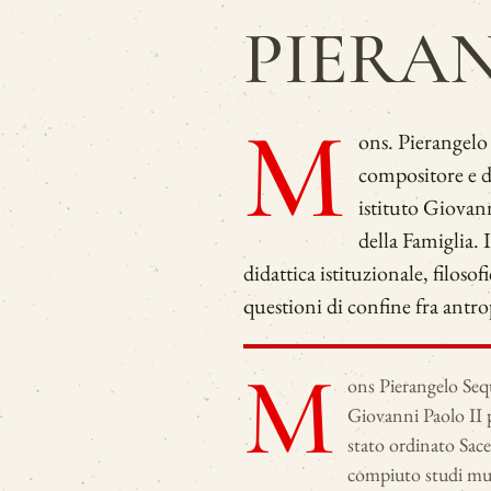
PIERA
M
ons. Pierangelo
compositore e do
istituto Giovan
della Famiglia. I
didattica istituzionale, filosof
questioni di confine fra antro
M
ons Pierangelo Sequ
Giovanni Paolo II p
stato ordinato Sace
compiuto studi musi