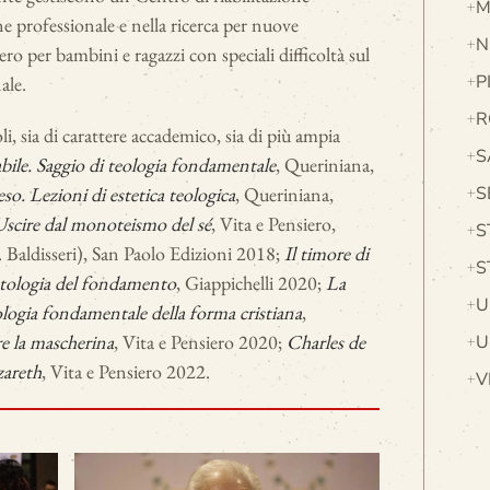
M
 professionale e nella ricerca per nuove
N
o per bambini e ragazzi con speciali difficoltà sul
P
ale.
R
li, sia di carattere accademico, sia di più ampia
S
abile. Saggio di teologia fondamentale
, Queriniana,
teso. Lezioni di estetica teologica
, Queriniana,
S
 Uscire dal monoteismo del sé
, Vita e Pensiero,
S
 Baldisseri), San Paolo Edizioni 2018;
Il timore di
S
ologia del fondamento
, Giappichelli 2020;
La
U
Teologia fondamentale della forma cristiana
,
e la mascherina
, Vita e Pensiero 2020;
Charles de
U
zareth
, Vita e Pensiero 2022.
V