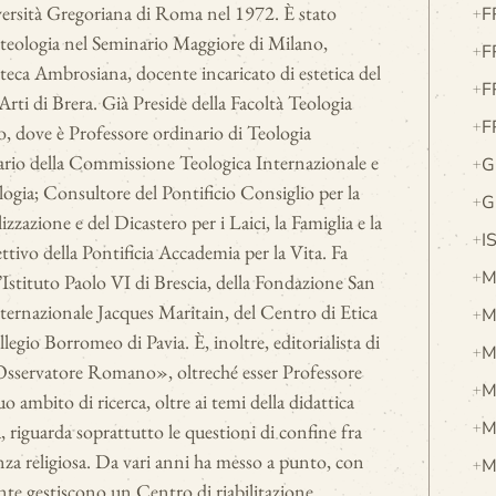
iversità Gregoriana di Roma nel 1972. È stato
F
e teologia nel Seminario Maggiore di Milano,
F
teca Ambrosiana, docente incaricato di estetica del
F
Arti di Brera. Già Preside della Facoltà Teologia
F
no, dove è Professore ordinario di Teologia
io della Commissione Teologica Internazionale e
G
logia; Consultore del Pontificio Consiglio per la
G
azione e del Dicastero per i Laici, la Famiglia e la
I
ivo della Pontificia Accademia per la Vita. Fa
M
l’Istituto Paolo VI di Brescia, della Fondazione San
ternazionale Jacques Maritain, del Centro di Etica
M
legio Borromeo di Pavia. È, inoltre, editorialista di
M
sservatore Romano», oltreché esser Professore
M
uo ambito di ricerca, oltre ai temi della didattica
M
ca, riguarda soprattutto le questioni di confine fra
nza religiosa. Da vari anni ha messo a punto, con
M
nte gestiscono un Centro di riabilitazione