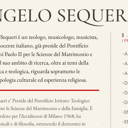
NGELO SEQUER
 Sequeri è un teologo, musicologo, musicista,
I 
cente italiano, già preside del Pontificio
ni Paolo II per le Scienze del Matrimonio e
A
l suo ambito di ricerca, oltre ai temi della
A
ica e teologica, riguarda soprattutto le
A
pologia culturale ed esperienza religiosa.
D
D
eri e’ Preside del Pontificio Istituto Teologico
D
er le Scienze del Matrimonio e della Famiglia. È
E
rdote per l’Arcidiocesi di Milano 1968; ha
E
cali e di filosofia, ottenendo il dottorato in