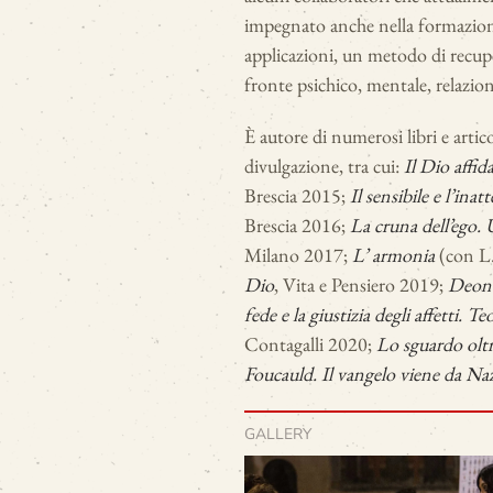
impegnato anche nella formazione
applicazioni, un metodo di recuper
fronte psichico, mentale, relazion
È autore di numerosi libri e artico
divulgazione, tra cui:
Il Dio affid
Brescia 2015;
Il sensibile e l’inat
Brescia 2016;
La cruna dell’ego.
Milano 2017;
L’ armonia
(con L.
Dio
, Vita e Pensiero 2019;
Deont
fede e la giustizia degli affetti. 
Contagalli 2020;
Lo sguardo oltr
Foucauld. Il vangelo viene da Na
GALLERY