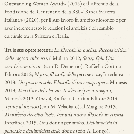
Outstanding Woman Award» (2016) e il «Premio della
Fondazione del Centenario della BSI – Banca Svizzera
Italiana» (2020), per il suo lavoro in ambito filosofico e per
aver incrementato le relazioni di amicizia e di scambio
culturale tra la
Svizzera e l’Italia.
Tra le sue opere recenti:
La filosofia in cucina. Piccola critica
della ragion culinaria
, il Mulino 2012;
Senza figli. Una
condizione umana
(con D. Demetrio), Raffaello Cortina
Editore 2012;
Nuova filosofia delle piccole cose
, Interlinea
2013;
Un posto al sole. Filosofia di una soap opera
, Mimesis
2013;
Metafore del silenzio. Il silenzio per immagini
,
Mimesis 2013;
Onestà
, Raffaello Cortina Editore 2014;
Venire al mondo
(con M. Veladiano), Il Margine 2015;
Manifesto del cibo liscio. Per una nuova filosofia in cucina
,
Interlinea 2015;
Una donna per amico. Dell’amicizia in
generale e dell’amicizia delle donne
(con A. Longo),