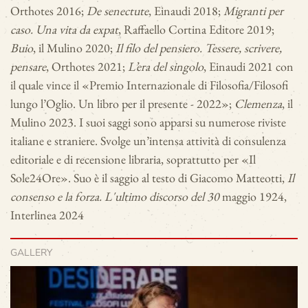
Orthotes 2016;
De senectute
, Einaudi 2018;
Migranti per
caso. Una vita da expat
, Raffaello Cortina Editore 2019;
Buio
, il Mulino 2020;
Il filo del pensiero. Tessere, scrivere,
pensare
, Orthotes 2021;
L’era del singolo
, Einaudi 2021 con
il quale vince il «Premio Internazionale di Filosofia/Filosofi
lungo l’Oglio. Un libro per il presente - 2022»;
Clemenza
, il
Mulino 2023. I suoi saggi sono apparsi su numerose riviste
italiane e straniere. Svolge un’intensa attività di consulenza
editoriale e di recensione libraria, soprattutto per «Il
Sole24Ore». Suo è il saggio al testo di Giacomo Matteotti,
Il
consenso e la forza. L'ultimo discorso del 30
maggio 1924,
Interlinea 2024
GALLERY