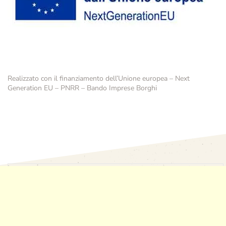
Realizzato con il finanziamento dell’Unione europea – Next
Generation EU – PNRR – Bando Imprese Borghi