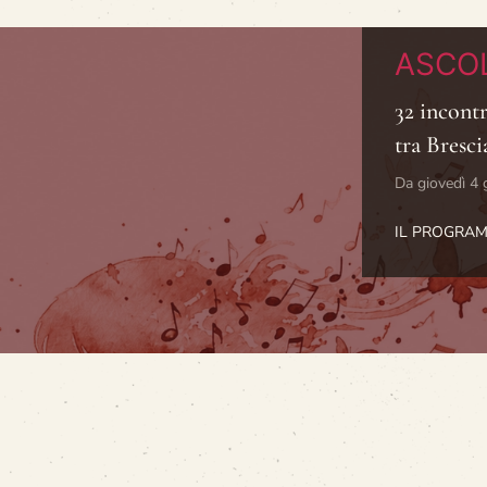
ASCOLTARE
32 incontri in 24 comuni italiani
tra Brescia, Bergamo e Cremona
Da giovedì 4 giugno a martedì 28 luglio 2026
IL PROGRAMMA