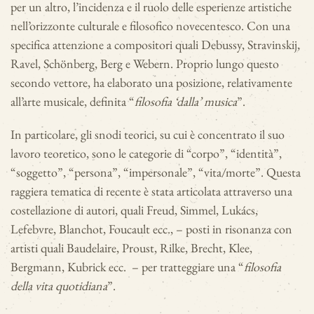
per un altro, l’incidenza e il ruolo delle esperienze artistiche
nell’orizzonte culturale e filosofico novecentesco. Con una
specifica attenzione a compositori quali Debussy, Stravinskij,
Ravel, Schönberg, Berg e Webern. Proprio lungo questo
secondo vettore, ha elaborato una posizione, relativamente
all’arte musicale, definita “
filosofia ‘dalla’ musica
”.
In particolare, gli snodi teorici, su cui è concentrato il suo
lavoro teoretico, sono le categorie di “corpo”, “identità”,
“soggetto”, “persona”, “impersonale”, “vita/morte”. Questa
raggiera tematica di recente è stata articolata attraverso una
costellazione di autori, quali Freud, Simmel, Lukács,
Lefebvre, Blanchot, Foucault ecc., – posti in risonanza con
artisti quali Baudelaire, Proust, Rilke, Brecht, Klee,
Bergmann, Kubrick ecc. – per tratteggiare una “
filosofia
della vita quotidiana
”.