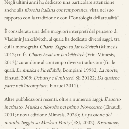
Negli ultimi anni ha dedicato una particolare attenzione
anche alla
filosofia italiana contemporanea
, vista nel suo
rapporto con la tradizione e con l’“ontologia dell’attualità”.
È considerata una delle maggiori interpreti del pensiero di
Vladimir Jankélévitch, al quale ha dedicato diversi saggi, tra
cui la monografia
Charis. Saggio su Jankélévitch
(Mimesis,
2012; tr. fr.
Charis.
Essai sur Jankélévitch
(Vrin-Mimesis,
2013), curandone al contempo diverse traduzioni (fra le
quali:
La musica e l’ineffabile
, Bompiani 1998
2
;
La morte
,
Einaudi 2009;
Debussy e il mistero
, SE 2012
2
;
Da qualche
parte nell’incompiuto
, Einaudi 2011).
Altre pubblicazioni recenti, oltre a numerosi saggi:
Il suono
incrinato. Musica e filosofia nel primo Novecento
(Einaudi,
2001; nuova edizione Mimesis, 2026);
La passione del
mondo. Saggio su Merleau-Ponty
(ESI, 2002);
Risonanze.