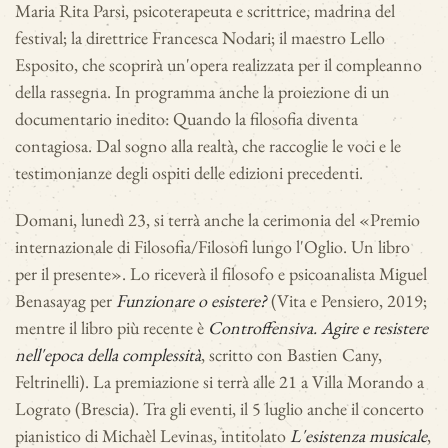
Maria Rita Parsi, psicoterapeuta e scrittrice, madrina del
festival; la direttrice Francesca Nodari; il maestro Lello
Esposito, che scoprirà un'opera realizzata per il compleanno
della rassegna. In programma anche la proiezione di un
documentario inedito: Quando la filosofia diventa
contagiosa. Dal sogno alla realtà, che raccoglie le voci e le
testimonianze degli ospiti delle edizioni precedenti.
Domani, lunedì 23, si terrà anche la cerimonia del «Premio
internazionale di Filosofia/Filosofi lungo l'Oglio. Un libro
per il presente». Lo riceverà il filosofo e psicoanalista Miguel
Benasayag per
Funzionare o esistere?
(Vita e Pensiero, 2019;
mentre il libro più recente è
Controffensiva. Agire e resistere
nell'epoca della complessità
, scritto con Bastien Cany,
Feltrinelli). La premiazione si terrà alle 21 a Villa Morando a
Lograto (Brescia). Tra gli eventi, il 5 luglio anche il concerto
pianistico di Michaèl Levinas, intitolato
L'esistenza musicale
,