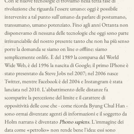
Con le nuove tecnologie ci troviamo nella terza fase di
rivoluzione che riguarda l'essere umano: oggi è possibile
intervenire a tal punto sull'umano da parlare di postumano,
transumano, umano potenziato. Fino agli anni Ottanta non
disponevamo di nessuna delle tecnologie che oggi sono parte
irrinunciabile del nostro presente tanto che non ha più senso
porre la domanda se siamo on line o offline: siamo
semplicemente onlife. È del 1989 la comparsa del World
Wide Web, è del 1996 la nascita di Google; il primo IPhone è
stato presentato da Steve Jobs nel 2007; nel 2006 nasce
Twitter, mentre Facebook è del 2004 e Instangram è stata
lanciata nel 2010. L'abbattimento delle distanze fa
scomparire la percezione del limite e il carattere di
oppositività delle cose che - come ricorda Byung Chul Han -
sono ormai diventate agenti di informazioni e il soggetto da
Holm narrans è diventato
Phono sapiens
. L'immagine dei
data come «petrolio» non rende bene l'idea: essi sono