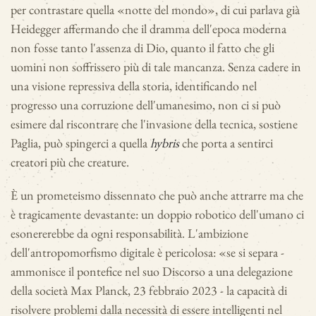
per contrastare quella «notte del mondo», di cui parlava già
Heidegger affermando che il dramma dell'epoca moderna
non fosse tanto l'assenza di Dio, quanto il fatto che gli
uomini non soffrissero più di tale mancanza. Senza cadere in
una visione repressiva della storia, identificando nel
progresso una corruzione dell'umanesimo, non ci si può
esimere dal riscontrare che l'invasione della tecnica, sostiene
Paglia, può spingerci a quella
hybris
che porta a sentirci
creatori più che creature.
È un prometeismo dissennato che può anche attrarre ma che
è tragicamente devastante: un doppio robotico dell'umano ci
esonererebbe da ogni responsabilità. L'ambizione
dell'antropomorfismo digitale è pericolosa: «se si separa -
ammonisce il pontefice nel suo Discorso a una delegazione
della società Max Planck, 23 febbraio 2023 - la capacità di
risolvere problemi dalla necessità di essere intelligenti nel