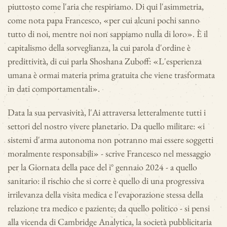
piuttosto come l'aria che respiriamo. Di qui l'asimmetria,
come nota papa Francesco, «per cui alcuni pochi sanno
tutto di noi, mentre noi non sappiamo nulla di loro». È il
capitalismo della sorveglianza, la cui parola d'ordine è
predittività, di cui parla Shoshana Zuboff: «L'esperienza
umana è ormai materia prima gratuita che viene trasformata
in dati comportamentali».
Data la sua pervasività, l'Ai attraversa letteralmente tutti i
settori del nostro vivere planetario. Da quello militare: «i
sistemi d'arma autonoma non potranno mai essere soggetti
moralmente responsabili» - scrive Francesco nel messaggio
per la Giornata della pace del i° gennaio 2024 - a quello
sanitario: il rischio che si corre è quello di una progressiva
irrilevanza della visita medica e l'evaporazione stessa della
relazione tra medico e paziente; da quello politico - si pensi
alla vicenda di Cambridge Analytica, la società pubblicitaria