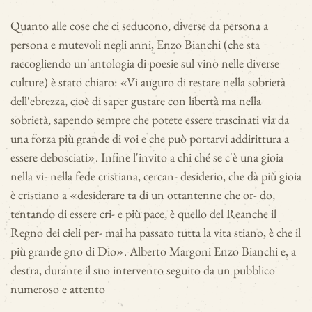
Quanto alle cose che ci seducono, diverse da persona a
persona e mutevoli negli anni, Enzo Bianchi (che sta
raccogliendo un'antologia di poesie sul vino nelle diverse
culture) è stato chiaro: «Vi auguro di restare nella sobrietà
dell'ebrezza, cioè di saper gustare con libertà ma nella
sobrietà, sapendo sempre che potete essere trascinati via da
una forza più grande di voi e che può portarvi addirittura a
essere debosciati». Infine l'invito a chi ché se c'è una gioia
nella vi- nella fede cristiana, cercan- desiderio, che dà più gioia
è cristiano a «desiderare ta di un ottantenne che or- do,
tentando di essere cri- e più pace, è quello del Reanche il
Regno dei cieli per- mai ha passato tutta la vita stiano, è che il
più grande gno di Dio». Alberto Margoni Enzo Bianchi e, a
destra, durante il suo intervento seguito da un pubblico
numeroso e attento