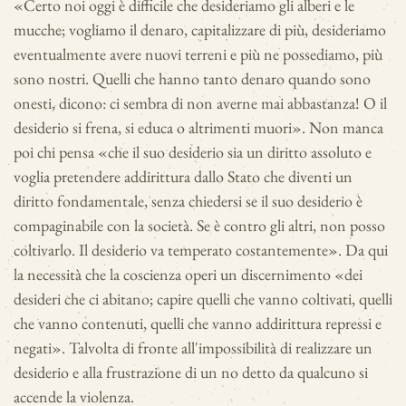
«Certo noi oggi è difficile che desideriamo gli alberi e le
mucche; vogliamo il denaro, capitalizzare di più, desideriamo
eventualmente avere nuovi terreni e più ne possediamo, più
sono nostri. Quelli che hanno tanto denaro quando sono
onesti, dicono: ci sembra di non averne mai abbastanza! O il
desiderio si frena, si educa o altrimenti muori». Non manca
poi chi pensa «che il suo desiderio sia un diritto assoluto e
voglia pretendere addirittura dallo Stato che diventi un
diritto fondamentale, senza chiedersi se il suo desiderio è
compaginabile con la società. Se è contro gli altri, non posso
coltivarlo. Il desiderio va temperato costantemente». Da qui
la necessità che la coscienza operi un discernimento «dei
desideri che ci abitano; capire quelli che vanno coltivati, quelli
che vanno contenuti, quelli che vanno addirittura repressi e
negati». Talvolta di fronte all'impossibilità di realizzare un
desiderio e alla frustrazione di un no detto da qualcuno si
accende la violenza.