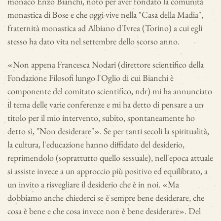
monaco Enzo Bianchi, noto per aver fondato la comunità
monastica di Bose e che oggi vive nella "Casa della Madia",
fraternità monastica ad Albiano d'Ivrea (Torino) a cui egli
stesso ha dato vita nel settembre dello scorso anno.
«Non appena Francesca Nodari (direttore scientifico della
Fondazione Filosofi lungo l'Oglio di cui Bianchi è
componente del comitato scientifico, ndr) mi ha annunciato
il tema delle varie conferenze e mi ha detto di pensare a un
titolo per il mio intervento, subito, spontaneamente ho
detto sì, "Non desiderare"». Se per tanti secoli la spiritualità,
la cultura, l'educazione hanno diffidato del desiderio,
reprimendolo (soprattutto quello sessuale), nell'epoca attuale
si assiste invece a un approccio più positivo ed equilibrato, a
un invito a risvegliare il desiderio che è in noi. «Ma
dobbiamo anche chiederci se è sempre bene desiderare, che
cosa è bene e che cosa invece non è bene desiderare». Del