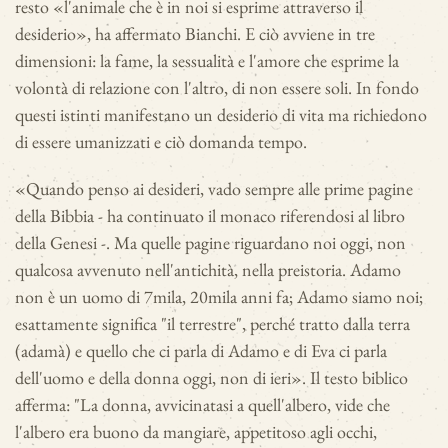
resto «l'animale che è in noi si esprime attraverso il
desiderio», ha affermato Bianchi. E ciò avviene in tre
dimensioni: la fame, la sessualità e l'amore che esprime la
volontà di relazione con l'altro, di non essere soli. In fondo
questi istinti manifestano un desiderio di vita ma richiedono
di essere umanizzati e ciò domanda tempo.
«Quando penso ai desideri, vado sempre alle prime pagine
della Bibbia - ha continuato il monaco riferendosi al libro
della Genesi -. Ma quelle pagine riguardano noi oggi, non
qualcosa avvenuto nell'antichità, nella preistoria. Adamo
non è un uomo di 7mila, 20mila anni fa; Adamo siamo noi;
esattamente significa "il terrestre", perché tratto dalla terra
(adamà) e quello che ci parla di Adamo e di Eva ci parla
dell'uomo e della donna oggi, non di ieri». Il testo biblico
afferma: "La donna, avvicinatasi a quell'albero, vide che
l'albero era buono da mangiare, appetitoso agli occhi,