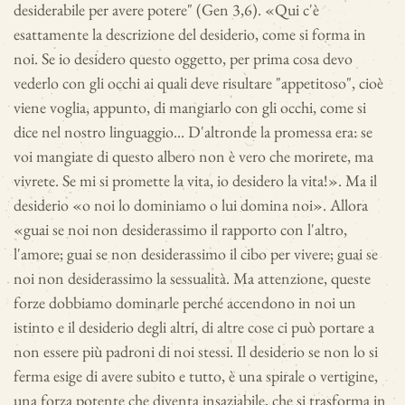
desiderabile per avere potere" (Gen 3,6). «Qui c'è
esattamente la descrizione del desiderio, come si forma in
noi. Se io desidero questo oggetto, per prima cosa devo
vederlo con gli occhi ai quali deve risultare "appetitoso", cioè
viene voglia, appunto, di mangiarlo con gli occhi, come si
dice nel nostro linguaggio... D'altronde la promessa era: se
voi mangiate di questo albero non è vero che morirete, ma
vivrete. Se mi si promette la vita, io desidero la vita!». Ma il
desiderio «o noi lo dominiamo o lui domina noi». Allora
«guai se noi non desiderassimo il rapporto con l'altro,
l'amore; guai se non desiderassimo il cibo per vivere; guai se
noi non desiderassimo la sessualità. Ma attenzione, queste
forze dobbiamo dominarle perché accendono in noi un
istinto e il desiderio degli altri, di altre cose ci può portare a
non essere più padroni di noi stessi. Il desiderio se non lo si
ferma esige di avere subito e tutto, è una spirale o vertigine,
una forza potente che diventa insaziabile, che si trasforma in