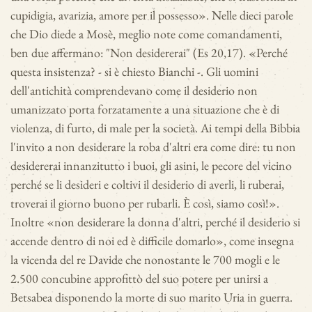
cupidigia, avarizia, amore per il possesso». Nelle dieci parole
che Dio diede a Mosè, meglio note come comandamenti,
ben due affermano: "Non desidererai" (Es 20,17). «Perché
questa insistenza? - si è chiesto Bianchi -. Gli uomini
dell'antichità comprendevano come il desiderio non
umanizzato porta forzatamente a una situazione che è di
violenza, di furto, di male per la società. Ai tempi della Bibbia
l'invito a non desiderare la roba d'altri era come dire: tu non
desidererai innanzitutto i buoi, gli asini, le pecore del vicino
perché se li desideri e coltivi il desiderio di averli, li ruberai,
troverai il giorno buono per rubarli. È così, siamo così!».
Inoltre «non desiderare la donna d'altri, perché il desiderio si
accende dentro di noi ed è difficile domarlo», come insegna
la vicenda del re Davide che nonostante le 700 mogli e le
2.500 concubine approfittò del suo potere per unirsi a
Betsabea disponendo la morte di suo marito Uria in guerra.