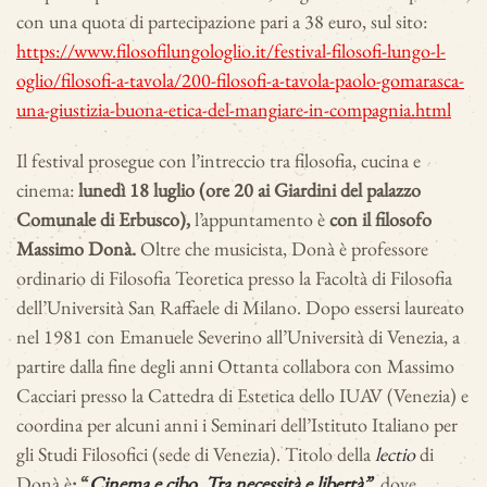
con una quota di partecipazione pari a 38 euro, sul sito:
https://www.filosofilungologlio.it/festival-filosofi-lungo-l-
oglio/filosofi-a-tavola/200-filosofi-a-tavola-paolo-gomarasca-
una-giustizia-buona-etica-del-mangiare-in-compagnia.html
Il festival prosegue con l’intreccio tra filosofia, cucina e
cinema:
lunedì 18 luglio (ore 20 ai Giardini del palazzo
Comunale di Erbusco),
l’appuntamento è
con il filosofo
Massimo Donà.
Oltre che musicista, Donà è professore
ordinario di Filosofia Teoretica presso la Facoltà di Filosofia
dell’Università San Raffaele di Milano. Dopo essersi laureato
nel 1981 con Emanuele Severino all’Università di Venezia, a
partire dalla fine degli anni Ottanta collabora con Massimo
Cacciari presso la Cattedra di Estetica dello IUAV (Venezia) e
coordina per alcuni anni i Seminari dell’Istituto Italiano per
gli Studi Filosofici (sede di Venezia). Titolo della
lectio
di
Donà è
: “
Cinema e cibo. Tra necessità e libertà”
,
dove