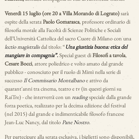
Venerdì 15 luglio (ore 20 a Villa Morando di Lograto)
sarà
ospite della serata
Paolo Gomarasca
, professore ordinario di
filosofia morale alla Facoltà di Scienze Politiche e Sociali
dell’Università Cattolica del sacro Cuore di Milano con una
lectio magistralis
dal titolo: “
Una giustizia buona: etica del
mangiare in compagnia”.
Special guest di
Filosofi a tavola
,
Cesare Bocci
, attore poliedrico e volto amato dal grande
pubblico - conosciuto per il ruolo di Mimì nella serie di
successo
Il Commissario Montalbano
e attivo da
quarant'anni tra cinema, teatro e tv (in questi giorni su
RaiTre) - che interverrà con un
reading
speciale dalla grande
forza poetica, realizzato per la decima edizione del festival
(nel 2015) dal grande e indimenticabile filosofo francese
Jean-Luc Nancy, dal titolo
Pane Nostro
.
Per partecipare alla serata esclusiva, i biglietti sono disponibili,