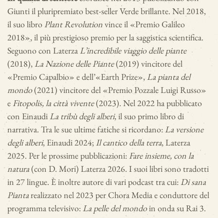
Giunti il pluripremiato best-seller Verde brillante. Nel 2018,
il suo libro
Plant Revolution
vince il «Premio Galileo
2018», il più prestigioso premio per la saggistica scientifica.
Seguono con Laterza
L’incredibile viaggio delle piante
(2018),
La Nazione delle Piante
(2019) vincitore del
«Premio Capalbio» e dell’«Earth Prize»,
La pianta del
mondo
(2021) vincitore del «Premio Pozzale Luigi Russo»
e
Fitopolis, la città vivente
(2023). Nel 2022 ha pubblicato
con Einaudi
La tribù degli alberi
, il suo primo libro di
narrativa. Tra le sue ultime fatiche si ricordano:
La versione
degli alberi
, Einaudi 2024;
Il cantico della terra
, Laterza
2025. Per le prossime pubblicazioni:
Fare insieme, con la
natura
(con D. Mori) Laterza 2026. I suoi libri sono tradotti
in 27 lingue. È inoltre autore di vari podcast tra cui:
Di sana
Pianta
realizzato nel 2023 per Chora Media e conduttore del
programma televisivo:
La pelle del mondo
in onda su Rai 3.