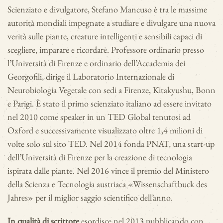
Scienziato e divulgatore, Stefano Mancuso è tra le massime
autorità mondiali impegnate a studiare e divulgare una nuova
verità sulle piante, creature intelligenti e sensibili capaci di
scegliere, imparare e ricordare. Professore ordinario presso
l’Università di Firenze e ordinario
dell’Accademia dei
Georgofili, dirige il Laboratorio Internazionale di
Neurobiologia Vegetale con sedi a Firenze, Kitakyushu, Bonn
e Parigi. È stato il primo scienziato italiano ad essere invitato
nel 2010 come speaker in un TED Global tenutosi ad
Oxford e successivamente visualizzato oltre 1,4 milioni di
volte solo sul sito TED. Nel 2014 fonda PNAT, una start-up
dell’Università di Firenze per la creazione di tecnologia
ispirata dalle piante. Nel 2016 vince il premio del Ministero
della Scienza e Tecnologia austriaca «Wissenschaftbuck des
Jahres» per il miglior saggio scientifico dell’anno.
In qualità di scrittore
esordisce nel 2013 pubblicando con