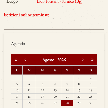
Luogo
Lido Fontanì - Sarnico (Bg)
Iscrizioni online terminate
Agenda
Agosto
2026
L
M
M
G
V
S
D
1
2
3
4
5
6
7
8
9
10
11
12
13
14
15
16
17
18
19
20
21
22
23
24
25
26
27
28
29
30