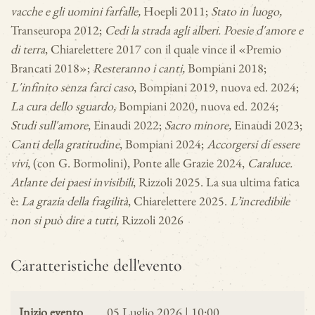
vacche e gli uomini farfalle,
Hoepli 2011;
Stato in luogo,
Transeuropa 2012;
Cedi la strada agli alberi. Poesie d'amore e
di terra
, Chiarelettere 2017 con il quale vince il «Premio
Brancati 2018»;
Resteranno i canti,
Bompiani 2018;
L'infinito senza farci caso
, Bompiani 2019, nuova ed. 2024;
La cura dello sguardo,
Bompiani 2020, nuova ed. 2024;
Studi sull'amore
, Einaudi 2022;
Sacro minore,
Einaudi 2023;
Canti della gratitudine
, Bompiani 2024;
Accorgersi di essere
vivi
, (con G. Bormolini), Ponte alle Grazie 2024,
Caraluce.
Atlante dei paesi invisibili
, Rizzoli 2025. La sua ultima fatica
è:
La grazia della fragilità
, Chiarelettere 2025.
L’incredibile
non si può dire a tutti,
Rizzoli 2026
Caratteristiche dell'evento
Inizio evento
05 Luglio 2026 | 10:00