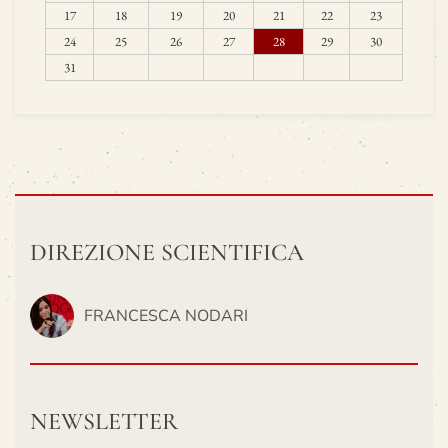
17
18
19
20
21
22
23
24
25
26
27
28
29
30
31
DIREZIONE SCIENTIFICA
FRANCESCA NODARI
NEWSLETTER