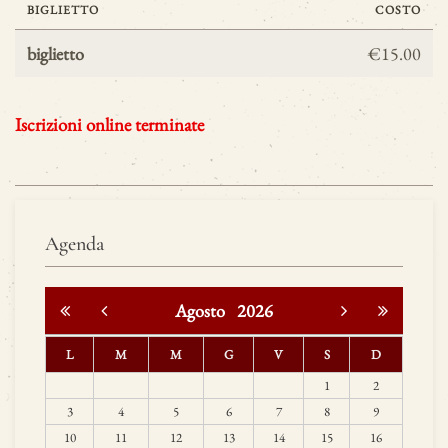
BIGLIETTO
COSTO
biglietto
€15.00
Iscrizioni online terminate
Agenda
Agosto
2026
L
M
M
G
V
S
D
1
2
3
4
5
6
7
8
9
10
11
12
13
14
15
16