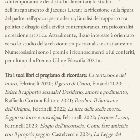
contemporanea e dei disturbi alimentari; lo studio
dell’insegnamento di Jacques Lacan; la riflessione sulla figura
del padre nell’epoca
ipermoderna; l’analisi del rapporto tra
politica e disagio della civiltà contemporanea, tra psicoanalisi
e creazione artistica. Attualmente, il suo interesse è orientato
verso lo studio della relazione tra psicoanalisi e cristianesimo.
Numerosissimi sono i premi e i riconoscimenti a lui conferiti,
per ultimo il «Premio Udine Filosofia 2021».
Tra i suoi libri ci pregiamo di ricordare:
La tentazione del
muro
, Feltrinelli 2020;
Il gesto di Caino
, Einaudi 2020;
Esiste il rapporto sessuale? Desiderio, amore e godimento
,
Raffaello Cortina Editore 2021;
Pasolini. Il fantasma
dell’Origine
, Feltrinelli 2022;
La luce delle stelle morte.
Saggio su lutto e nostalgia
, Feltrinelli 2022;
Jacques Lacan
,
Feltrinelli 2023;
Elogio dell'inconscio. Come fare amicizia
con il proprio peggio
, Castelvecchi 2024;
La Legge del