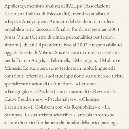
Applicata); membro analista dell’ALIpsi (Associazione
Lacaniana Italiana di Psicoanalisi); membro analista di
«Espace Analytique». Animato dal desiderio di rendere
possibile a tutti l’accesso all’analisi, fonda nel gennaio 2003
Jonas Onlus (Centro di clinica psicoanalitica per i nuovi
sintomi), di cui è il presidente fino al 2007 e responsabile ad
oggi della sede di Milano. Sua è la cura di numerose collane
per la Franco Angeli, la Feltrinelli, il Melangolo, il Mulino e
Mimesis. Le sue opere sono tradotte in molte lingue ed i
contributi offerti dai suoi studi appaiono su numerose riviste
specializzate nazionali («Aut-Aut», «Lettera»,
«Pedagogika», «Psiche») e internazionali («Revue de la
Cause freudienne», «Psychanalyse», «Clinique
Lacanienne»). Collabora con «la Repubblica» e «La
Stampa». La sua attività scientifica si articola intorno ad
alcune direttrici fondamentali: l’analisi della psicopatologia