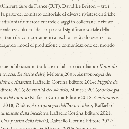
t
Universitaire de France (IUF), David Le Breton – tra i
 parte del comitato editoriale di diverse riviste
scientifiche.
e edizioni),
numerose curatele e saggi in collettanei e riviste
le valenze culturali del corpo e sul significato sociale della
e i temi dei comportamenti a rischio in
età adolescenziale.
indagando i
modi di produzione e comunicazione del mondo
e sue pubblicazioni tradotte in italiano ricordiamo:
Il
mondo
a traccia. Le ferite del
sé
, Meltemi 2005;
Antropologia del
zione e rinascita
, Raffaello Cortina Editore 2014;
Fuggire da
Editore 2016;
Sovranità del silenzio
, Mimesis 2016;
Sociologia
umore del mondo
,
Raffaello Cortina Editore 2018;
Camminare.
ni 2018;
Ridere. Antropologia dell’homo ridens
, Raffaello
imentale della bicicletta
, Raffaello
Cortina Editore 2021;
. Una
p
ratica della felicità
, Raffaello Cortina Editore 2022;
Volti. Un’antropologia
, Meltemi 2025;
Scomparsa