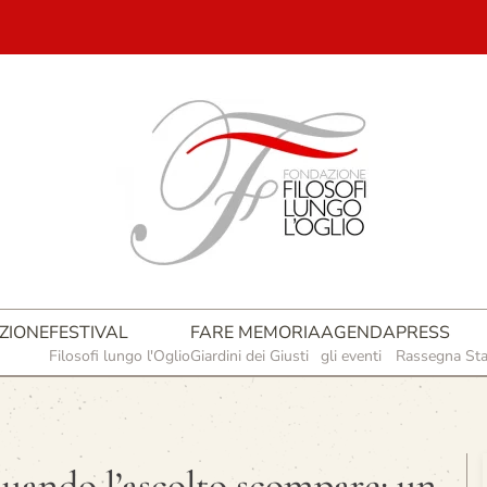
ZIONE
FESTIVAL
FARE MEMORIA
AGENDA
PRESS
Filosofi lungo l'Oglio
Giardini dei Giusti
gli eventi
Rassegna St
do l’ascolto scompare: un