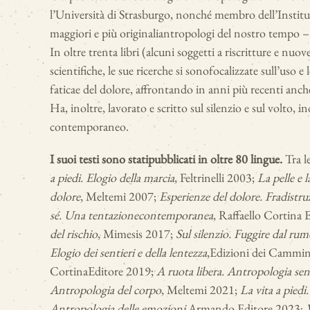
l’Università di Strasburgo, nonché membro dell’Institu
maggiori e più originali
antropologi del nostro tempo – fa
In oltre trenta libri (alcuni soggetti a riscritture e nuov
scientifiche, le sue ricerche si sono
focalizzate sull’uso e 
fatica
e del dolore, affrontando in anni più recenti anch
Ha, inoltre, lavorato e scritto sul silenzio e sul volto, 
contemporaneo.
I suoi testi sono stati
pubblicati in oltre 80 lingue.
Tra l
a piedi. Elogio della marcia
, Feltrinelli 2003;
La pelle e l
dolore
, Meltemi 2007;
Esperienze del dolore. Fra
distru
sé. Una tentazione
contemporanea
, Raffaello Cortina 
del rischio
, Mimesis 2017;
Sul silenzio. Fuggire dal r
Elogio dei sentieri e della lentezza
,
Edizioni dei Cammi
Cortina
Editore 2019;
A ruota libera. Antropologia sent
Antropologia del corpo
, Meltemi 2021;
La vita a piedi
Antropologia delle emozioni
,
Armando Editore 2023;