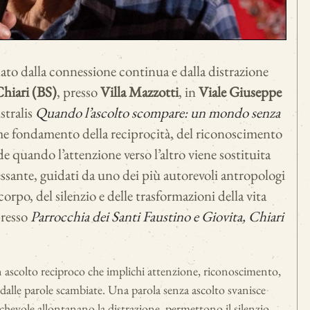
to dalla connessione continua e dalla distrazione
hiari (BS)
, presso
Villa Mazzotti
, in
Viale Giuseppe
stralis
Quando l’ascolto scompare: un mondo senza
come fondamento della reciprocità, del riconoscimento
 quando l’attenzione verso l’altro viene sostituita
ssante, guidati da uno dei più autorevoli antropologi
orpo, del silenzio e delle trasformazioni della vita
presso
Parrocchia dei Santi Faustino e Giovita, Chiari
 ascolto reciproco che implichi attenzione, riconoscimento,
 dalle parole scambiate. Una parola senza ascolto svanisce
ichevole allontanano la distrazione, permettono il silenzio