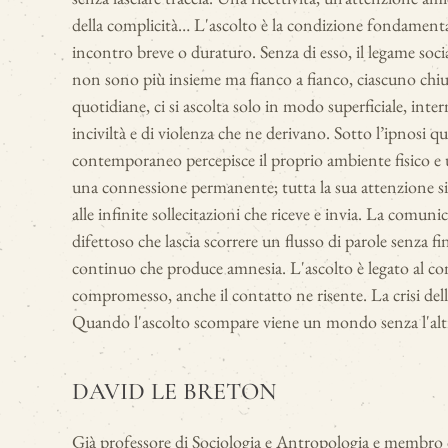
della complicità… L'ascolto è la condizione fondamental
incontro breve o duraturo. Senza di esso, il legame soci
non sono più insieme ma fianco a fianco, ciascuno chius
quotidiane, ci si ascolta solo in modo superficiale, inte
inciviltà e di violenza che ne derivano. Sotto l’ipnosi
contemporaneo percepisce il proprio ambiente fisico e
una connessione permanente; tutta la sua attenzione si 
alle infinite sollecitazioni che riceve e invia. La comuni
difettoso che lascia scorrere un flusso di parole senza 
continuo che produce amnesia. L'ascolto è legato al conta
compromesso, anche il contatto ne risente. La crisi del
Quando l'ascolto scompare viene un mondo senza l'alt
DAVID LE BRETON
Già professore di Sociologia e Antropologia e membro