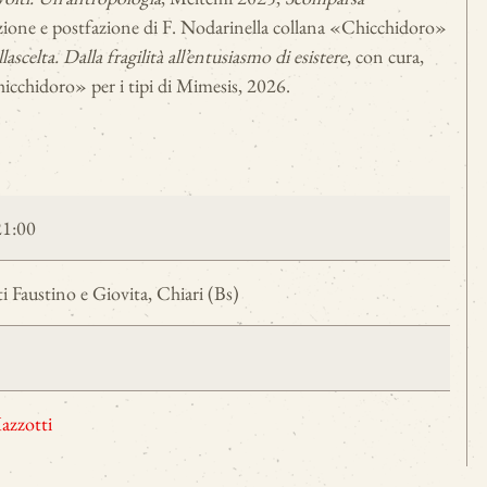
uzione e postfazione di F. Nodari
nella collana «Chicchidoro»
lla
scelta. Dalla fragilità all’entusiasmo di esistere
, con cura,
icchidoro» per i tipi di Mimesis, 2026.
21:00
i Faustino e Giovita, Chiari (Bs)
azzotti