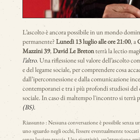
L’ascolto è ancora possibile in un mondo domina
permanente?
Lunedì 13 luglio alle ore 21:00
, a
C
Mazzini 39
,
David Le Breton
terrà la lectio magi
l’altro
. Una riflessione sul valore dell’ascolto 
e del legame sociale, per comprendere cosa accade
dall’iperconnessione e dalla comunicazione ince
contemporanei e tra i più profondi studiosi del c
sociale. In caso di maltempo l'incontro si terrà 
(BS).
Riassunto : Nessuna conversazione è possibile senza un
uno sguardo negli occhi, l’essere eventualmente toccati
senza lasciare traccia. Una ricettività, un’attenzione am