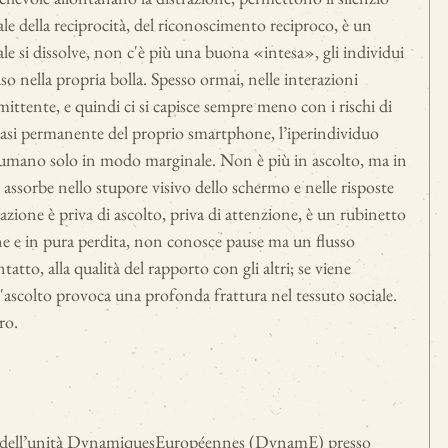
e della reciprocità, del riconoscimento reciproco, è un
ale si dissolve, non c'è più una buona «intesa», gli individui
o nella propria bolla. Spesso ormai, nelle interazioni
rmittente, e quindi ci si capisce sempre meno con i rischi di
 quasi permanente del proprio smartphone, l’iperindividuo
 umano solo in modo marginale. Non è più in ascolto, ma in
assorbe nello stupore visivo dello schermo e nelle risposte
cazione è priva di ascolto, priva di attenzione, è un rubinetto
fine e in pura perdita, non conosce pause ma un flusso
tto, alla qualità del rapporto con gli altri; se viene
l'ascolto provoca una profonda frattura nel tessuto sociale.
ro.
 dell’unità Dynamiques
Européennes (DynamE) presso