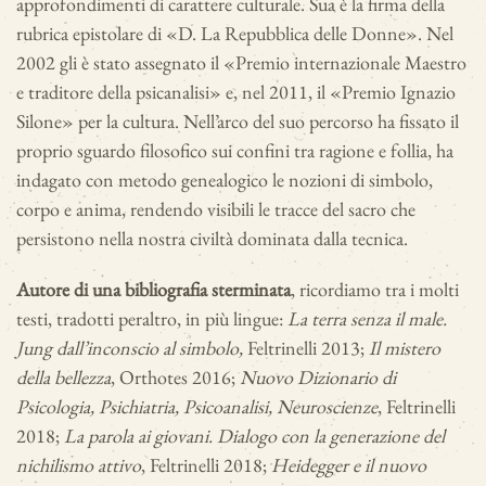
approfondimenti di carattere culturale. Sua è la firma della
rubrica epistolare di «D. La Repubblica delle Donne». Nel
2002 gli è stato assegnato il «Premio internazionale Maestro
e traditore della psicanalisi» e, nel 2011, il «Premio Ignazio
Silone» per la cultura. Nell’arco del suo percorso ha fissato il
proprio sguardo filosofico sui confini tra ragione e follia, ha
indagato con metodo genealogico le nozioni di simbolo,
corpo e anima, rendendo visibili le tracce del sacro che
persistono nella nostra civiltà dominata dalla tecnica.
Autore di una bibliografia sterminata
, ricordiamo tra i molti
testi, tradotti peraltro, in più lingue:
La terra senza il male.
Jung dall’inconscio al simbolo,
Feltrinelli 2013;
Il mistero
della bellezza
, Orthotes 2016;
Nuovo Dizionario di
Psicologia, Psichiatria, Psicoanalisi, Neuroscienze
, Feltrinelli
2018;
La parola ai giovani. Dialogo con la generazione del
nichilismo attivo
, Feltrinelli 2018;
Heidegger e il nuovo