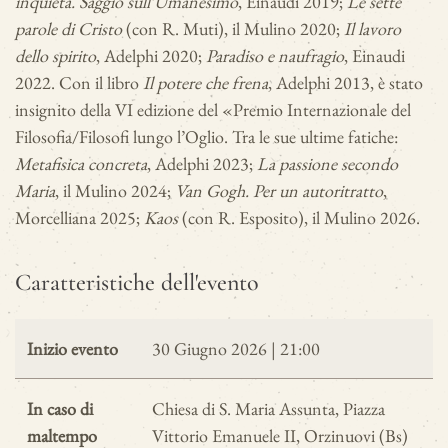
inquieta. Saggio sull’Umanesimo
, Einaudi 2019;
Le sette
parole di Cristo
(con R. Muti), il Mulino 2020;
Il lavoro
dello spirito
, Adelphi 2020;
Paradiso e naufragio
, Einaudi
2022. Con il libro
Il potere che frena
, Adelphi 2013, è stato
insignito della VI edizione del «Premio Internazionale del
Filosofia/Filosofi lungo l’Oglio. Tra le sue ultime fatiche:
Metafisica concreta
, Adelphi 2023;
La passione secondo
Maria
, il Mulino 2024;
Van Gogh. Per un autoritratto
,
Morcelliana 2025;
Kaos
(con R. Esposito), il Mulino 2026.
Caratteristiche dell'evento
Inizio evento
30 Giugno 2026 | 21:00
In caso di
Chiesa di S. Maria Assunta, Piazza
maltempo
Vittorio Emanuele II, Orzinuovi (Bs)