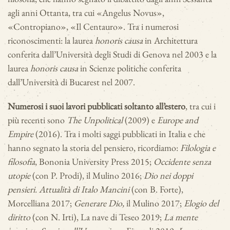
agli anni Ottanta, tra cui «Angelus Novus»,
«Contropiano», «Il Centauro». Tra i numerosi
riconoscimenti: la laurea
honoris causa
in Architettura
conferita dall’Università degli Studi di
Genova nel 2003 e la
laurea
honoris causa
in Scienze politiche conferita
dall’Università di Bucarest nel 2007.
Numerosi i suoi lavori pubblicati soltanto all’estero
, tra cui i
più recenti sono
The Unpolitical
(2009) e
Europe and
Empire
(2016). Tra i molti saggi pubblicati in Italia e che
hanno segnato la storia del pensiero, ricordiamo:
Filologia e
filosofia
, Bononia University Press 2015;
Occidente senza
utopie
(con P. Prodi), il Mulino 2016;
Dio nei doppi
pensieri. Attualità di Italo Mancini
(con B. Forte),
Morcelliana 2017;
Generare Dio,
il Mulino 2017;
Elogio del
diritto
(con N. Irti), La nave di Teseo 2019;
La mente