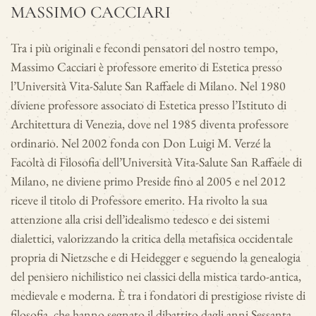
MASSIMO CACCIARI
Tra i più originali e fecondi pensatori del nostro tempo,
Massimo Cacciari è professore emerito di Estetica presso
l’Università Vita-Salute San Raffaele di Milano. Nel 1980
diviene professore associato di Estetica presso l’Istituto di
Architettura di Venezia, dove nel 1985 diventa professore
ordinario. Nel 2002 fonda con Don Luigi M. Verzé la
Facoltà di Filosofia dell’Università Vita-Salute San Raffaele di
Milano, ne diviene primo Preside fino al 2005 e nel 2012
riceve il titolo di Professore emerito. Ha rivolto la sua
attenzione alla crisi dell’idealismo tedesco e dei sistemi
dialettici, valorizzando la critica della metafisica occidentale
propria di Nietzsche e di Heidegger e seguendo la genealogia
del pensiero nichilistico nei classici della mistica tardo-antica,
medievale e moderna. È tra i fondatori di prestigiose riviste di
filosofia, che hanno segnato il dibattito dagli anni Sessanta