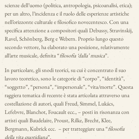
scienze dell’uomo (politica, antropologia, psicoanalisi, etica);
per un altro, l’incidenza e il ruolo delle esperienze artistiche
nell’orizzonte culturale e filosofico novecentesco. Con una
specifica attenzione a compositori quali Debussy, Stravinskij,
Ravel, Schönberg, Berg e Webern. Proprio lungo questo
secondo vettore, ha elaborato una posizione, relativamente
all’arte musicale, definita “
filosofia ‘dalla’ musica
”.
In particolare, gli snodi teorici, su cui è concentrato il suo
lavoro teoretico, sono le categorie di “corpo”, “identità”,
“soggetto”, “persona”, “impersonale”, “vita/morte”. Questa
raggiera tematica di recente è stata articolata attraverso una
costellazione di autori, quali Freud, Simmel, Lukács,
Lefebvre, Blanchot, Foucault ecc., – posti in risonanza con
artisti quali Baudelaire, Proust, Rilke, Brecht, Klee,
Bergmann, Kubrick ecc. – per tratteggiare una “
filosofia
della vita quotidiana
”.