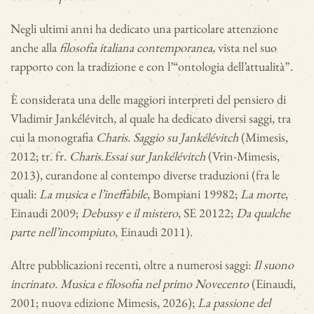
Negli ultimi anni ha dedicato una particolare attenzione
anche alla
filosofia italiana contemporanea
, vista nel suo
rapporto con la tradizione e con l’“ontologia dell’attualità”.
È considerata una delle maggiori interpreti del pensiero di
Vladimir Jankélévitch, al quale ha dedicato diversi saggi, tra
cui la monografia
Charis. Saggio su Jankélévitch
(Mimesis,
2012; tr. fr.
Charis.
Essai sur Jankélévitch
(Vrin-Mimesis,
2013), curandone al contempo diverse traduzioni (fra le
quali:
La musica e l’ineffabile
, Bompiani 1998
2
;
La morte
,
Einaudi 2009;
Debussy e il mistero
, SE 2012
2
;
Da qualche
parte nell’incompiuto
, Einaudi 2011).
Altre pubblicazioni recenti, oltre a numerosi saggi:
Il suono
incrinato. Musica e filosofia nel primo Novecento
(Einaudi,
2001; nuova edizione Mimesis, 2026);
La passione del