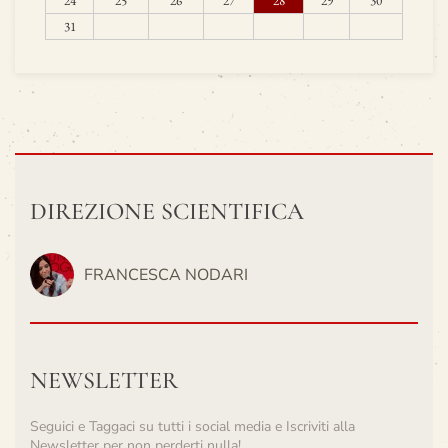
24
25
26
27
28
29
30
31
DIREZIONE SCIENTIFICA
FRANCESCA NODARI
NEWSLETTER
Seguici e Taggaci su tutti i social media e Iscriviti alla
Newsletter per non perderti nulla!