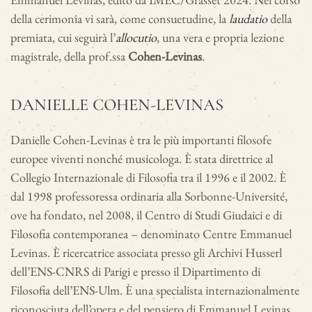
della cerimonia vi sarà, come consuetudine, la
laudatio
della
premiata, cui seguirà l’
allocutio
, una vera e propria lezione
magistrale, della prof.ssa
Cohen-Levinas
.
DANIELLE COHEN-LEVINAS
Danielle Cohen-Levinas è tra le più importanti filosofe
europee viventi nonché musicologa. È stata direttrice al
Collegio Internazionale di Filosofia tra il 1996 e il 2002. È
dal 1998 professoressa ordinaria alla Sorbonne-Université,
ove ha fondato, nel 2008, il Centro di Studi Giudaici e di
Filosofia contemporanea – denominato Centre Emmanuel
Levinas. È ricercatrice associata presso gli Archivi Husserl
dell’ENS-CNRS di Parigi e presso il Dipartimento di
Filosofia dell’ENS-Ulm. È una specialista internazionalmente
riconosciuta dell’opera e del pensiero di Emmanuel Levinas.