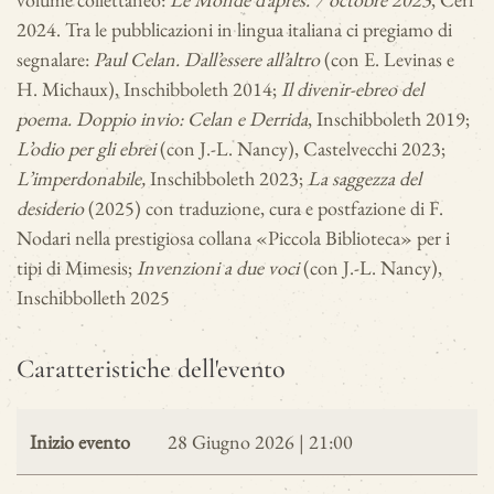
2024. Tra le pubblicazioni in lingua italiana ci pregiamo di
segnalare:
Paul Celan. Dall’essere all’altro
(con E. Levinas e
H. Michaux), Inschibboleth 2014;
Il divenir-ebreo del
poema. Doppio invio: Celan e Derrida
, Inschibboleth 2019;
L’odio per gli ebrei
(con J.-L. Nancy), Castelvecchi 2023;
L’imperdonabile,
Inschibboleth 2023;
La saggezza del
desiderio
(2025) con traduzione, cura e postfazione di F.
Nodari nella prestigiosa collana «Piccola Biblioteca» per i
tipi di Mimesis;
Invenzioni a due voci
(con J.-L. Nancy),
Inschibbolleth 2025
Caratteristiche dell'evento
Inizio evento
28 Giugno 2026 | 21:00