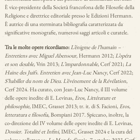
È vice-presidente della Società francofona delle Filosofie della
Religione e direttrice editoriale presso le Edizioni Hermann.
È autrice di una sterminata bibliografia caratterizzata da
significative monografie, numerosi saggi articoli e curatele.
Tra le molte opere ricordiamo:
L’énigme de l’humain –
Entretiens avec Miguel Abensour
, Hermann 2012;
L’opéra
et son double,
Vrin 2013;
L’impardonnable
, Cerf 2021;
La
Haine des Juifs. Entretien avec Jean-Luc Nancy
, Cerf 2022;
S’habiller du nom de Dieu. L’événement de la Révélation
,
Cerf 2024. Ha curato, con Jean-Luc Nancy, il III volume
delle
opere inedite di E. Levinas,
Eros, Littérature et
philosophie
, IMEC, Grasset 2013; tr. it. di S. Facioni,
Eros,
letteratura e filosofia
, Bompiani 2017. Spiccano, inoltre, la
co-direzione del IV volume delle opere inedite di E. Levinas,
Dossier. Totalité et Infini
, IMEC, Grasset 2024 e la cura del
volume collettaneo:
Le Monde d’après. 7 octobre 2023
, Cerf