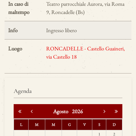
In caso di
Teatro parrocchiale Aurora, via Roma
maltempo
9, Roncadelle (Bs)
Info
Ingresso libero
Luogo
RONCADELLE - Castello Guaineri,
via Castello 18
Agenda
Agosto
2026
L
M
M
G
V
S
D
1
2