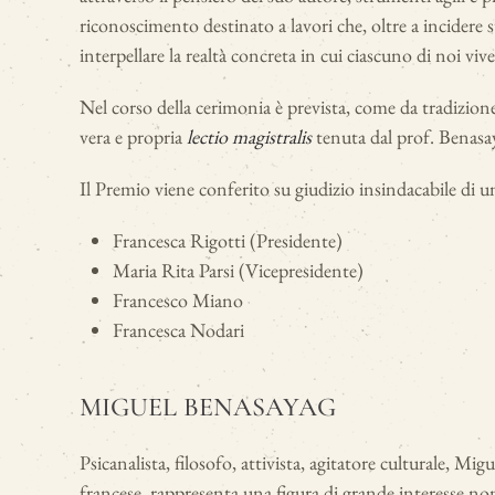
riconoscimento destinato a lavori che, oltre a incidere sul
interpellare la realtà concreta in cui ciascuno di noi viv
Nel corso della cerimonia è prevista, come da tradizione
vera e propria
lectio magistralis
tenuta dal prof. Benasa
Il Premio viene conferito su giudizio insindacabile di 
Francesca Rigotti (Presidente)
Maria Rita Parsi (Vicepresidente)
Francesco Miano
Francesca Nodari
MIGUEL BENASAYAG
Psicanalista, filosofo, attivista, agitatore culturale, Mi
francese, rappresenta una figura di grande interesse non 