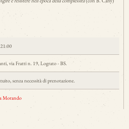
gire e resistere nell'epoca della complessità
(con B. Cany)
 21:00
ti, via Fratti n. 19, Lograto - BS.
tuito, senza necessità di prenotazione.
a Morando