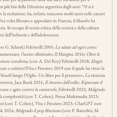
 più bui della Dittatura argentina degli anni ’70 si è
la reclusione: ha, infatti, trascorso molti anni nelle carceri
na volta liberato e approdato in Francia, il filosofo ha
ia. Si occupa di teoria critica della società e della cultura
 dell’infanzia e dell’adolescenza.
on G. Schmit) Feltrinelli 2005;
La salute ad ogni costo.
o aumentato, l’uomo diminuito,
Il Margine 2016;
Oltre le
azione condivisa
, (con A. Del Rey) Feltrinelli 2018;
Elogio
are o esistere?
,Vita e Pensiero 2019 con il quale ha vinto la
losofi lungo l’Oglio. Un libro per il presente»;
La tirannia
 vivente
, Jaca Book 2021;
Il ritorno dall'esilio. Ripensare il
sare e agire contro la catastrofe
, Feltrinelli 2022;
Malgrado
la complessità
(con T. Cohen), Pensa Multimedia 2023;
oni
(con T. Cohen), Vita e Pensiero 2023;
ChatGPT non
ook 2024;
Malgrado il pop liberismo
(con P. Bartolini, M.