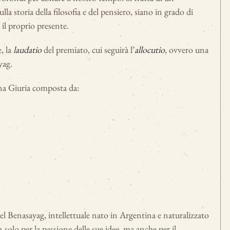
la storia della filosofia e del pensiero, siano in grado di
e il proprio presente.
, la
laudatio
del premiato, cui seguirà l’
allocutio
, ovvero una
yag.
una Giuria composta da:
guel Benasayag, intellettuale nato in Argentina e naturalizzato
solo per la passione delle sue idee, ma anche per il