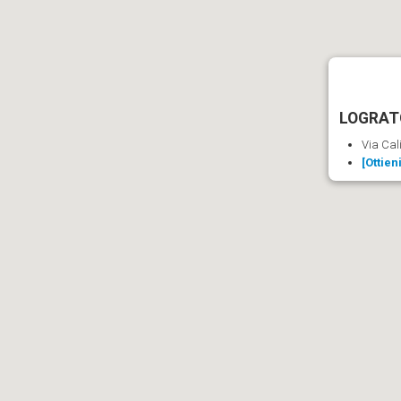
LOGRATO
Via Cali
[Ottien