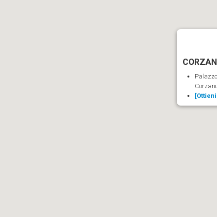
CORZANO
Palazzo
Corzan
[Ottien