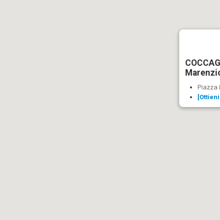
COCCAGL
Marenzi
Piazza 
[Ottien